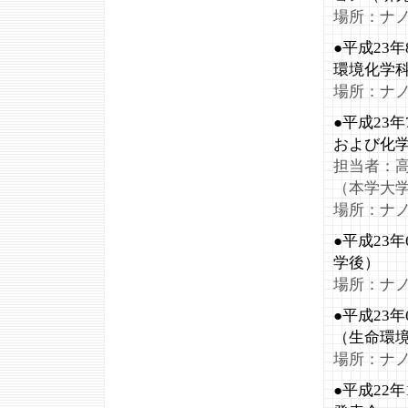
場所：ナ
●平成23年
環境化学
場所：ナ
●平成23年
および化
担当者：
（本学大
場所：ナ
●平成23年
学後）
場所：ナ
●平成23年
（生命環
場所：ナ
●平成22年